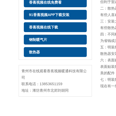
但利于室
香蕉视频在线免费看
二：散热
91香蕉视频APP下载安装
有些人喜
三：安装
香蕉视频在线下载
有些散热
四：不同
钢制暖气片
为省钱或
五：明装
散热器
散热器安
六：表面
表面贴装
青州市在线观看香蕉视频暖通科技有限公
美的配件
司
七：明装
联系电话：13853651159
现在有一
地址：潍坊青州市北郊刘胡同