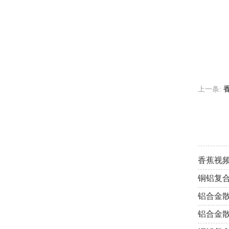
上一条:
香蕉视
铜铝复
铝合金
铝合金