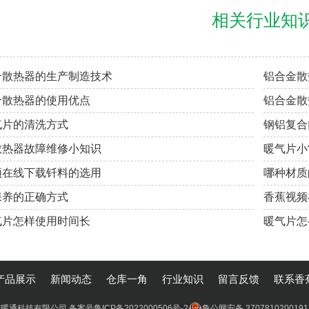
相关行业知
合散热器的生产制造技术
铝合金散
合散热器的使用优点
铝合金散
气片的清洗方式
钢铝复合
散热器故障维修小知识
暖气片小
频在线下载钎料的选用
哪种材质
保养的正确方式
香蕉视频
气片怎样使用时间长
暖气片怎
产品展示
新闻动态
仓库一角
行业知识
留言反馈
联系香
频暖通科技有限公司
备案号鲁ICP备2022000506号-2
鲁公网安备 370781020019